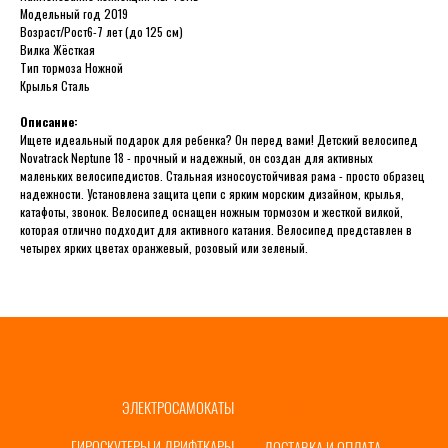
Модельный год 2019
Возраст/Рост6-7 лет (до 125 см)
Вилка Жёсткая
Тип тормоза Ножной
Крылья Сталь
Описание:
Ищете идеальный подарок для ребенка? Он перед вами! Детский велосипед
Novatrack Neptune 18 - прочный и надежный, он создан для активных
маленьких велосипедистов. Стальная износоустойчивая рама - просто образец
надежности. Установлена защита цепи с ярким морским дизайном, крылья,
катафоты, звонок. Велосипед оснащен ножным тормозом и жесткой вилкой,
которая отлично подходит для активного катания. Велосипед представлен в
четырех ярких цветах оранжевый, розовый или зеленый.
ЭЛЕКТРОСАМОКАТЫ
ГЛАВНАЯ
ГИРОСКУТЕРЫ И ДРИФТКАРЫ
ДОСТАВКА И ОПЛАТА