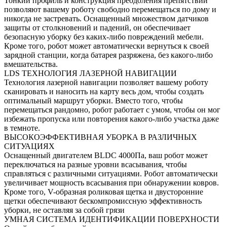
Тонкий профиль и конструкция преодоления препятствий
позволяют вашему роботу свободно перемещаться по дому и
никогда не застревать. Оснащенный множеством датчиков
защиты от столкновений и падений, он обеспечивает
безопасную уборку без каких-либо повреждений мебели.
Кроме того, робот может автоматически вернуться к своей
зарядной станции, когда батарея разряжена, без какого-либо
вмешательства.
LDS ТЕХНОЛОГИЯ ЛАЗЕРНОЙ НАВИГАЦИИ
Технология лазерной навигации позволяет вашему роботу
сканировать и наносить на карту весь дом, чтобы создать
оптимальный маршрут уборки. Вместо того, чтобы
перемещаться рандомно, робот работает с умом, чтобы он мог
избежать пропуска или повторения какого-либо участка даже
в темноте.
ВЫСОКОЭФФЕКТИВНАЯ УБОРКА В РАЗЛИЧНЫХ
СИТУАЦИЯХ
Оснащенный двигателем BLDC 4000Па, ваш робот может
переключаться на разные уровни всасывания, чтобы
справляться с различными ситуациями. Робот автоматически
увеличивает мощность всасывания при обнаружении ковров.
Кроме того, V-образная роликовая щетка и двусторонние
щетки обеспечивают бескомпромиссную эффективность
уборки, не оставляя за собой грязи
УМНАЯ СИСТЕМА ИДЕНТИФИКАЦИИ ПОВЕРХНОСТИ