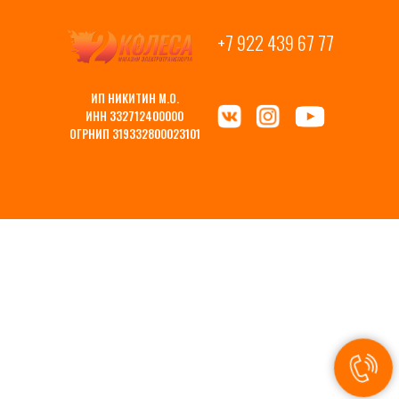
+7 922 439 67 77
ИП НИКИТИН М.О.
ИНН 332712400000
ОГРНИП 319332800023101