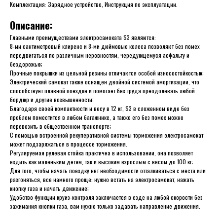
Комплектация: Зарядное устройство, Инструкция по эксплуатации.
Описание:
Главными преимуществами электросамоката S3 являются:
8-ми сантиметровый клиренс и 8-ми дюймовые колеса позволяют без помех
передвигаться по различным неровностям, чередующемуся асфальту и
бездорожью;
Прочные покрышки из цельной резины отличаются особой износостойкостью;
Электрический самокат также оснащен двойной системой амортизации, что
способствует плавной поездке и помогает без труда преодолевать любой
бордюр и другие возвышенности;
Благодаря своей компактности и весу в 12 кг, S3 в сложенном виде без
проблем поместится в любом багажнике, а также его без помех можно
перевозить в общественном транспорте;
С помощью встроенной рекуперативной системы торможения электросамокат
может подзаряжаться в процессе торможения.
Регулируемая рулевая стойка практична в использовании, она позволяет
ездить как маленьким детям, так и высоким взрослым с весом до 100 кг;
Для того, чтобы начать поездку нет необходимости отталкиваться с места или
разгоняться, все намного проще: нужно встать на электросамокат, нажать
кнопку газа и начать движение;
Удобство функции круиз-контроля заключается в езде на любой скорости без
зажимания кнопки газа, вам нужно только задавать направление движения.