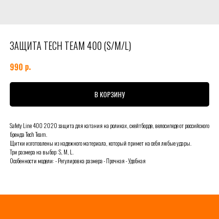
ЗАЩИТА TECH TEAM 400 (S/M/L)
р.
990
В КОРЗИНУ
Safety Line 400 2020 защита для катания на роликах, скейтборде, велосипеде от российского
бренда Tech Team.
Щитки изготовлены из надежного материала, который примет на себя любые удары.
Три размера на выбор: S, M, L.
Особенности модели: - Регулировка размера - Прочная - Удобная